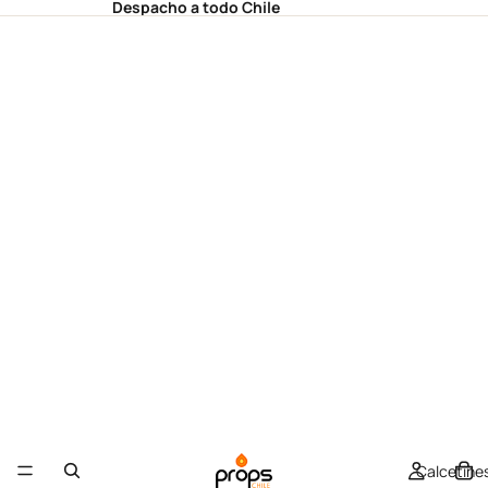
Despacho a todo Chile
Calcetines 