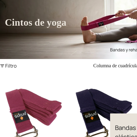
Cintos de yoga
Bandas y reha
Filtro
Columna de cuadrícul
Bandas
elástic