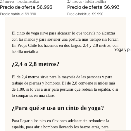
2,4 metros · hebilla metálica
2,4 metros · hebilla metálica
Precio de oferta
$6.993
Precio de oferta
$6.993
Precio habitual
$9.990
Precio habitual
$9.990
El cinto de yoga sirve para alcanzar lo que todavía no alcanzas
con las manos y para sostener una postura más tiempo sin forzar.
En Props Chile los hacemos en dos largos, 2,4 y 2,8 metros, con
Yoga y pi
hebilla metálica.
¿2,4 o 2,8 metros?
El de 2,4 metros sirve para la mayoría de las personas y para
trabajo de piernas y hombros. El de 2,8 conviene si mides más
de 1,80, si lo vas a usar para posturas que rodean la espalda, o si
lo compartes en una clase.
¿Para qué se usa un cinto de yoga?
Para llegar a los pies en flexiones adelante sin redondear la
espalda, para abrir hombros llevando los brazos atrás, para