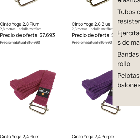
Tubos 
resiste
Oferta
Cinto Yoga 2,8 Plum
Oferta
Cinto Yoga 2,8 Blue
2,8 metros · hebilla metálica
2,8 metros · hebilla metálica
Ejercit
Precio de oferta
$7.693
Precio de oferta
$7.693
s de m
Precio habitual
$10.990
Precio habitual
$10.990
Bandas
rollo
Pelotas
balone
Oferta
Cinto Yoga 2,4 Plum
Oferta
Cinto Yoga 2,4 Purple