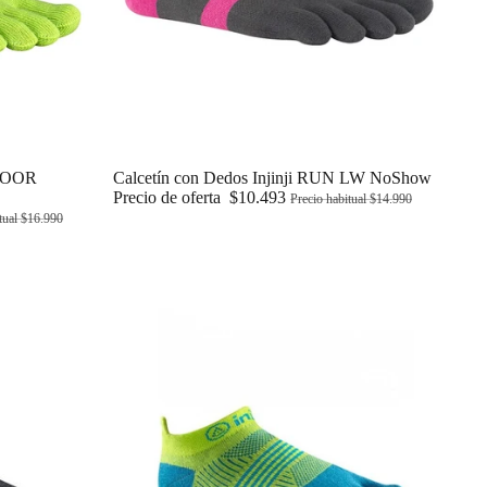
TDOOR
Oferta
Calcetín con Dedos Injinji RUN LW NoShow
Precio de oferta
$10.493
Precio habitual
$14.990
tual
$16.990