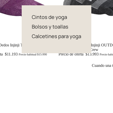
Cintos de yoga
Bolsos y toallas
Calcetines para yoga
 Dedos Injinji TRAIL MW Mini
Oferta
Calcetín con Dedos Injinji OU
Nuwool MW Mini Crew
rta
$11.193
Precio de oferta
$13.993
Precio habitual
$15.990
Precio hab
Cuando una ta