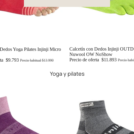
Oferta
Calcetín con Dedos Injinji OU
Dedos Yoga Pilates Injinji Micro
Nuwool OW NoShow
Precio de oferta
$11.893
rta
$9.793
Precio habi
Precio habitual
$13.990
Yoga y pilates