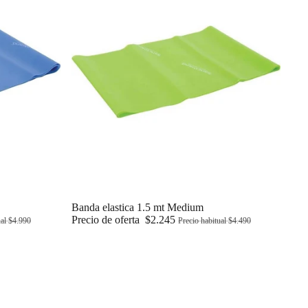
Oferta
Banda elastica 1.5 mt Medium
Precio de oferta
$2.245
Precio habitual
$4.490
ual
$4.990