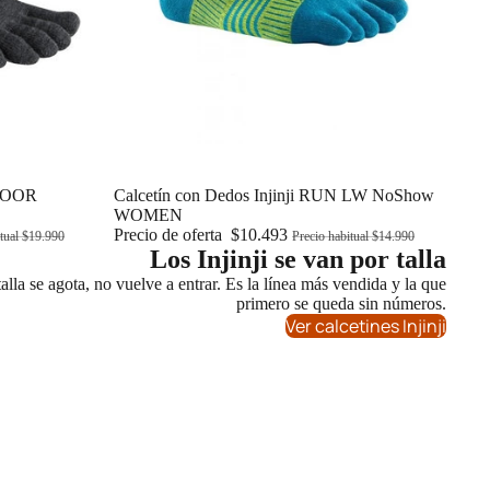
TDOOR
Oferta
Calcetín con Dedos Injinji RUN LW NoShow
WOMEN
Precio de oferta
$10.493
itual
$19.990
Precio habitual
$14.990
Los Injinji se van por talla
lla se agota, no vuelve a entrar. Es la línea más vendida y la que
primero se queda sin números.
Ver calcetines Injinji