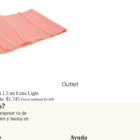
Outlet
a 1.5 mt Extra Light
rta
$1.745
Precio habitual
$3.490
s?
 espesor va de
res y fuerza en
e
Ayuda
Política de privacidad