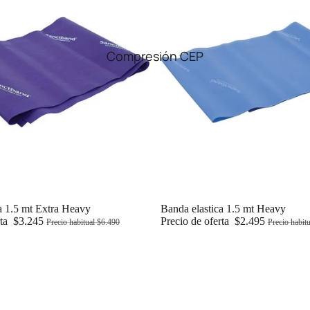
Compresión CEP
a 1.5 mt Extra Heavy
Oferta
Banda elastica 1.5 mt Heavy
rta
$3.245
Precio de oferta
$2.495
Precio habitual
$6.490
Precio habit