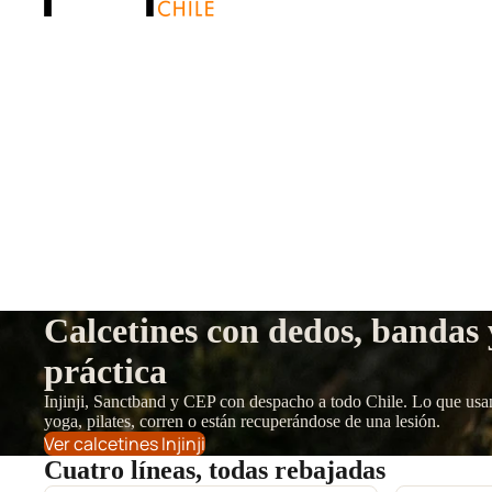
Calcetines con dedos, bandas
práctica
Injinji, Sanctband y CEP con despacho a todo Chile. Lo que usa
yoga, pilates, corren o están recuperándose de una lesión.
Ver calcetines Injinji
Cuatro líneas, todas rebajadas